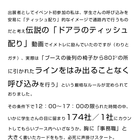
出展者としてイベント初参加の私は、学生さんの呼び込みを
安易に「ティッシュ配り」的なイメージで通路内で行うもの
伝説の「ドアラのティッシュ
だと考え
配り」
動画
でイメトレに励んでいたのですが（わりと
「ブースの後列の椅子から
80㌢の所
ガチ）、実際は
ラインをはみ出ることなく
に引かれた
呼び込み
を行う」
という厳格なルールが定められて
おりました。
12：00～17：00の限
その条件下で
られた時間の中、
174社／1社
いかに学生さんの目に留まり
にカウン
胸に「事務職」と
トしてもらいブース内へいざなうか。
大き
く書いたカードをもち、必死に声掛けスタート。