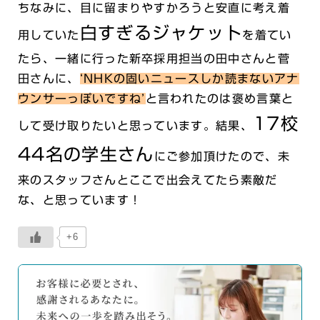
ちなみに、目に留まりやすかろうと安直に考え着
白すぎるジャケット
用していた
を着てい
たら、一緒に行った新卒採用担当の田中さんと菅
田さんに、
‘NHKの固いニュースしか読まないアナ
ウンサーっぽいですね’
と
言われたのは褒め言葉と
17校
して受け取りたいと思っています。結果、
44名の学生さん
にご参加頂けたので、未
来のスタッフさんとここで出会えてたら素敵だ
な、と思っています！
+6