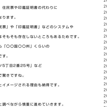
2
2
、住民票や印鑑証明書の代わりに
2
なります。
2
2
民票」や「印鑑証明書」などのシステムや
2
2
はそもそも存在しないところもあるためです。
2
も「〇〇国〇〇州」くらいの
2
2
です。
2
ツ5丁目2番25号」など
2
2
で驚きですね。
2
2
とイメージされる理由も納得です。
2
2
2
と調べながら慎重に進めていきます。