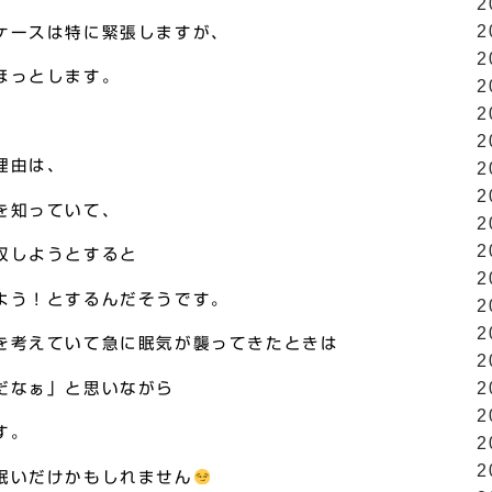
2
2
ケースは特に緊張しますが、
2
ほっとします。
2
2
2
理由は、
2
2
を知っていて、
2
2
収しようとすると
2
よう！とするんだそうです。
2
2
を考えていて急に眠気が襲ってきたときは
2
2
だなぁ」と思いながら
2
す。
2
2
眠いだけかもしれません