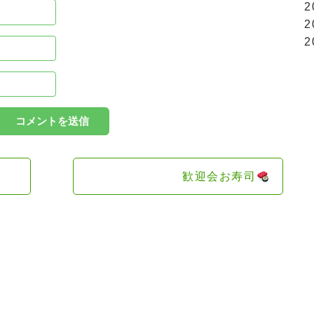
2
2
2
歓迎会お寿司