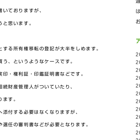
書いておりますが、
うと思います。
とする所有権移転の登記が大半をしめます。
2
買う、というようなケースです。
2
2
実印・権利証・印鑑証明書などです。
2
2
相続財産管理人がついていたり、
2
ります。
2
2
へ添付する必要はなくなりますが、
2
や選任の審判書などが必要となります。
2
2