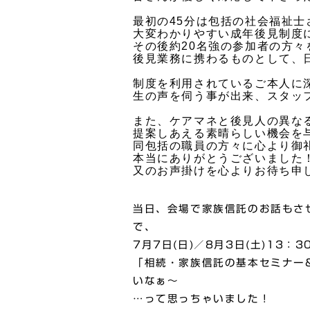
最初の45分は包括の社会福祉士
大変わかりやすい成年後見制度
その後約20名強の参加者の方々
後見業務に携わるものとして、
制度を利用されているご本人に
生の声を伺う事が出来、スタッ
また、ケアマネと後見人の異な
提案しあえる素晴らしい機会を
同包括の職員の方々に心より御
本当にありがとうございました
又のお声掛けを心よりお待ち申し上
当日、会場で家族信託のお話もさ
で、
7月7日(日)／8月3日(土)13
「相続・家族信託の基本セミナー
いなぁ～
…って思っちゃいました！