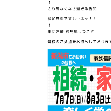
↑
さり気なくなさ過ぎる告知
参加無料ですし…ネッ！！
↑
集団左遷 鮫島風しつこさ
皆様のご参加をお待ちしております(*