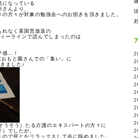
話になっている
新さんより、
ネの方々が対象の勉強会へのお招きを頂きました。
もれなく某国営放送の
ディーラインで読んでしまったのは
予感…！
2
屋おもと園さんでの「集い」に
2
きました♪
2
2
2
2
2
2
2
2
（そうそう）たる介護のエキスパートの方々に
2
汗）でしたが、
たので何とかリラックスして会に臨めました。