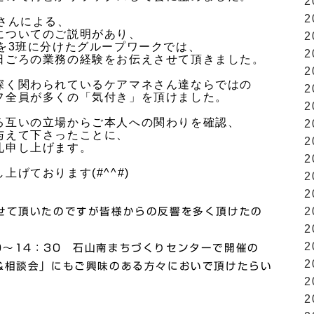
2
2
さんによる、
についてのご説明があり、
2
を3班に分けたグループワークでは、
2
日ごろの業務の経験をお伝えさせて頂きました。
2
深く関わられているケアマネさん達ならではの
2
フ全員が多くの「気付き」を頂けました。
2
る互いの立場からご本人への関わりを確認、
2
与えて下さったことに、
2
礼申し上げます。
2
！
げております(#^^#)
2
2
2
せて頂いたのですが皆様からの反響を多く頂けたの
2
2
：30～14：30 石山南まちづくりセンターで開催の
2
&相談会」にもご興味のある方々においで頂けたらい
2
2