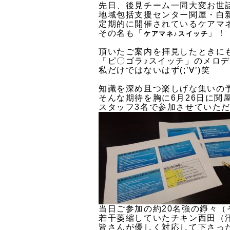
先日、後見チーム一同大変お世
地域包括支援センター関屋・白
定期的に開催されているケアマ
その名も「
」！
ケアマネ♪スイッチ
頂いたご案内を拝見したときに
「ピ〇ゴラ♪スイッチ」のメロ
私だけではないはず(;’∀’)笑
知識を深め且つ楽しげな集いの
そんな期待を胸に6月26日に関
スタッフ3名で参加させていただ
当日ご参加の約20名強の錚々
若干萎縮していたチキン西田（
皆さんが優しく対応して下さっ