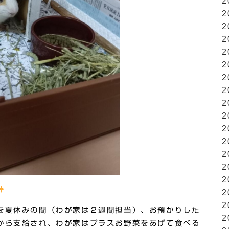
2
2
2
2
2
2
2
2
2
2
2
2
2
2
2
2
2
を夏休みの間（わが家は２週間担当）、お預かりした
2
から支給され、わが家はプラスお野菜をあげて食べる