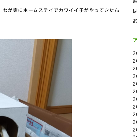
、わが家にホームステイでカワイイ子がやってきたん
2
2
2
2
2
2
2
2
2
2
2