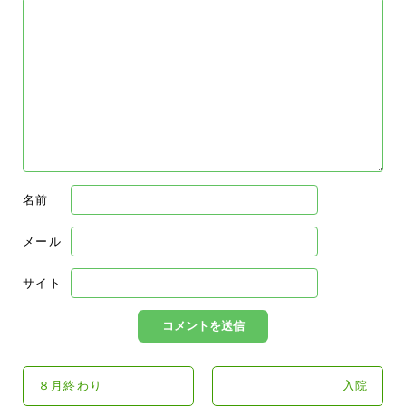
名前
メール
サイト
８月終わり
入院