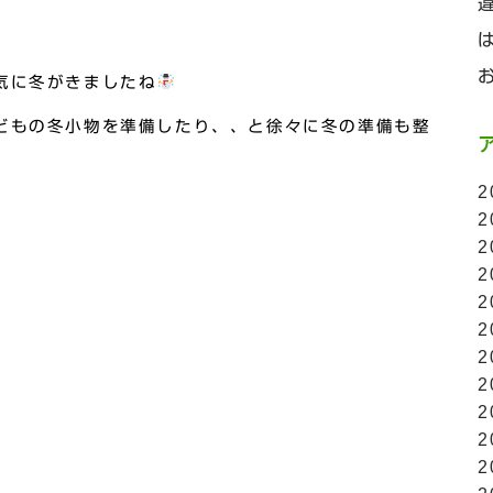
気に冬がきましたね
どもの冬小物を準備したり、、と徐々に冬の準備も整
2
2
2
2
2
2
2
2
2
2
2