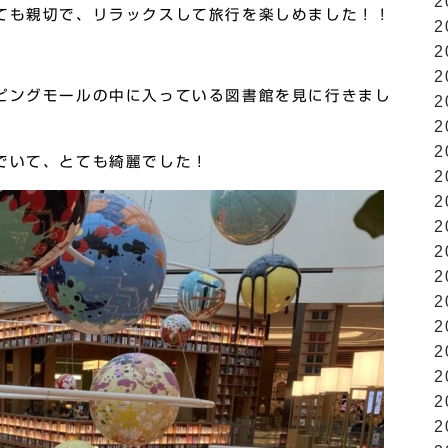
2
ても親切で、リラックスして旅行を楽しめました！！
2
2
2
ピングモールの中に入っている図書館を見に行きまし
2
2
2
でいて、とても綺麗でした！
2
2
2
2
2
2
2
2
2
2
2