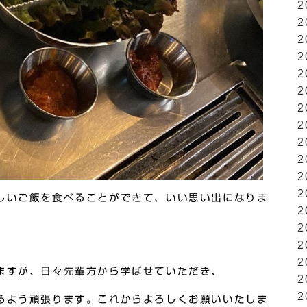
2
2
2
2
2
2
2
2
2
2
2
2
しいご飯を食べることができて、いい思い出になりま
2
2
2
2
ますが、日々先輩方から学ばせていただき、
2
2
るよう頑張ります。これからよろしくお願いいたしま