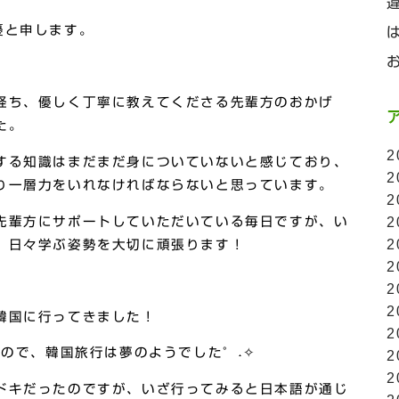
優と申します。
経ち、優しく丁寧に教えてくださる先輩方のおかげ
た。
2
する知識はまだまだ身についていないと感じており、
2
り一層力をいれなければならないと思っています。
2
先輩方にサポートしていただいている毎日ですが、い
2
2
、日々学ぶ姿勢を大切に頑張ります！
2
2
2
韓国に行ってきました！
2
なので、韓国旅行は夢のようでした°˖✧
2
2
ドキだったのですが、いざ行ってみると日本語が通じ