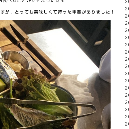
も食べることができました☆彡
2
2
ですが、とっても美味しくて待った甲斐がありました！
2
2
2
2
2
2
2
2
2
2
2
2
2
2
2
2