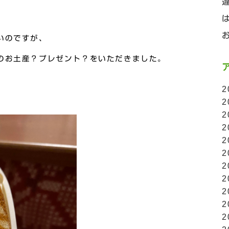
いのですが、
のお土産？プレゼント？をいただきました。
2
2
2
2
2
2
2
2
2
2
2