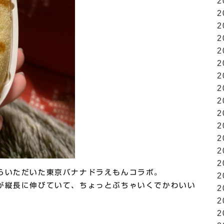
2
2
2
2
2
2
2
2
2
2
2
2
2
2
らいただいた東京バナナドラえもんコラボ。
2
が縦長に伸びていて、ちょっとぶちゃいくでかわいい
2
2
2