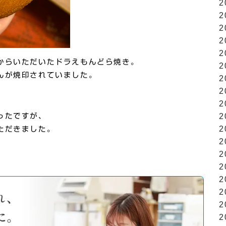
2
2
2
2
2
からいただいたドラえもんどら焼き。
2
んが焼印されていました。
2
2
2
ったですが、
2
2
ただきました。
2
2
2
2
2
2
2