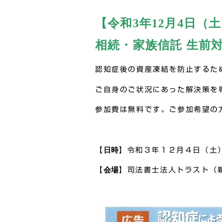
【令和3年12月4日（
相続・家族信託 生前
認知症後の資産凍結を防止するた
ご自身のご状況にあった解決策を
参加費は無料です。ご参加希望の
【
日時
】令和３年１２月４日（土
【
会場
】司法書士法人トラスト（