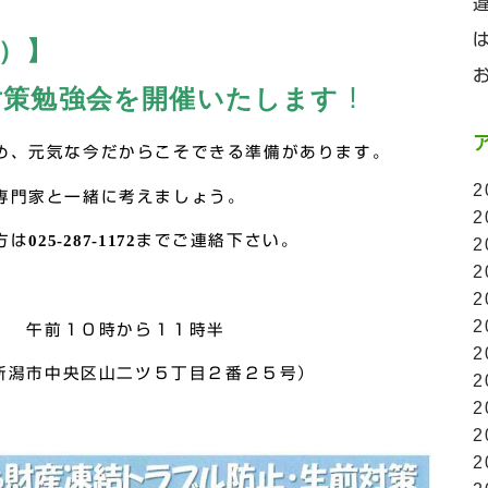
土）】
対策勉強会を開催いたします
！
め、元気な今だからこそできる準備があります。
2
専門家と一緒に考えましょう。
2
方は
025-287-1172
までご連絡下さい。
2
2
2
2
） 午前１０時から１１時半
2
新潟市中央区山二ツ５丁目２番２５号）
2
2
2
2